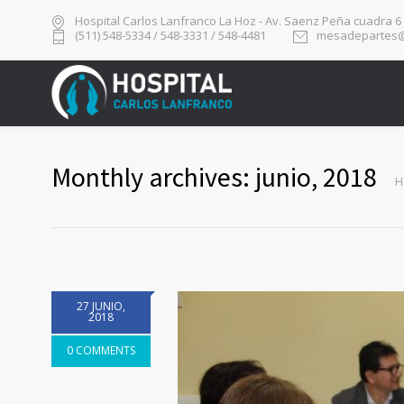
Hospital Carlos Lanfranco La Hoz - Av. Saenz Peña cuadra 6
(511) 548-5334 / 548-3331 / 548-4481
mesadepartes@
Monthly archives: junio, 2018
H
27 JUNIO,
2018
0 COMMENTS