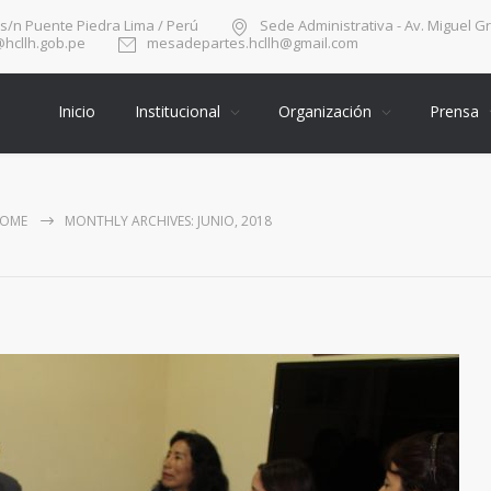
 s/n Puente Piedra Lima / Perú
Sede Administrativa - Av. Miguel G
hcllh.gob.pe
mesadepartes.hcllh@gmail.com
Inicio
Institucional
Organización
Prensa
OME
MONTHLY ARCHIVES: JUNIO, 2018