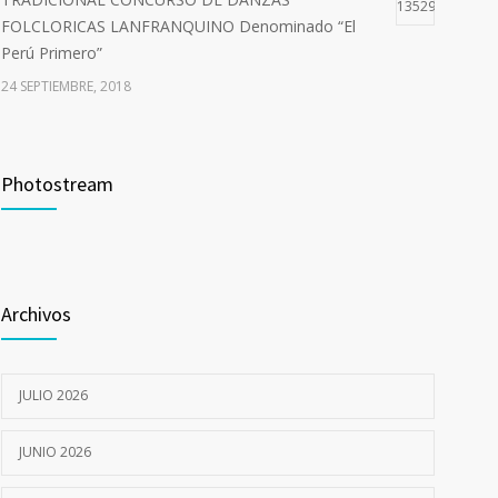
13529
FOLCLORICAS LANFRANQUINO Denominado “El
Perú Primero”
24 SEPTIEMBRE, 2018
Curso de Capacitación –Comité de Seguridad y Salud
10723
en el Trabajo del Sector Público
Photostream
9 JULIO, 2018
I CAMPAÑA DE SALUD INTEGRAL GRATUITA
7057
12 JULIO, 2022
Archivos
JULIO 2026
JUNIO 2026