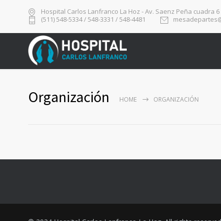
Hospital Carlos Lanfranco La Hoz - Av. Saenz Peña cuadra 6
(511) 548-5334 / 548-3331 / 548-4481
mesadepartes@
Organización
HOME
ORGANIZACIÓN