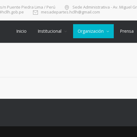
 s/n Puente Piedra Lima / Perú
Sede Administrativa - Av. Miguel G
hcllh.gob.pe
mesadepartes.hcllh@gmail.com
Inicio
Institucional
Organización
Prensa