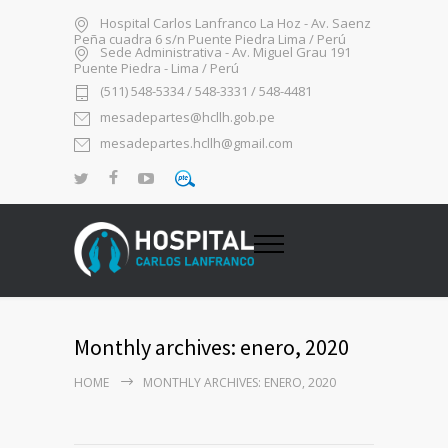
Hospital Carlos Lanfranco La Hoz - Av. Saenz
Peña cuadra 6 s/n Puente Piedra Lima / Perú
Sede Administrativa - Av. Miguel Grau 191
Puente Piedra - Lima / Perú
(511) 548-5334 / 548-3331 / 548-4481
mesadepartes@hcllh.gob.pe
mesadepartes.hcllh@gmail.com
Monthly archives: enero, 2020
HOME
MONTHLY ARCHIVES: ENERO, 2020