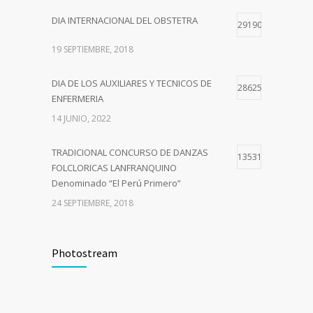
DIA INTERNACIONAL DEL OBSTETRA
29190
19 SEPTIEMBRE, 2018
DIA DE LOS AUXILIARES Y TECNICOS DE
28625
ENFERMERIA
14 JUNIO, 2022
TRADICIONAL CONCURSO DE DANZAS
13531
FOLCLORICAS LANFRANQUINO
Denominado “El Perú Primero”
24 SEPTIEMBRE, 2018
Curso de Capacitación –Comité de
10723
Seguridad y Salud en el Trabajo del Sector
Photostream
Público
9 JULIO, 2018