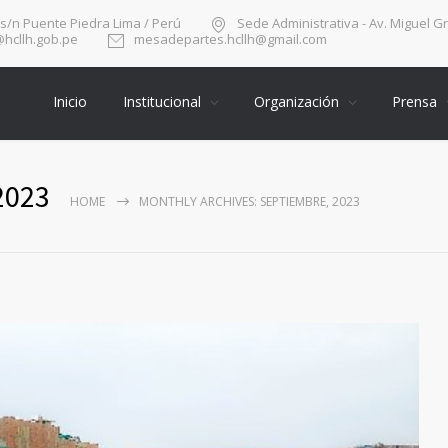
 s/n Puente Piedra Lima / Perú
Sede Administrativa - Av. Miguel G
hcllh.gob.pe
mesadepartes.hcllh@gmail.com
Inicio
Institucional
Organización
Prensa
2023
HOME
MONTHLY ARCHIVES: SEPTIEMBRE, 2023