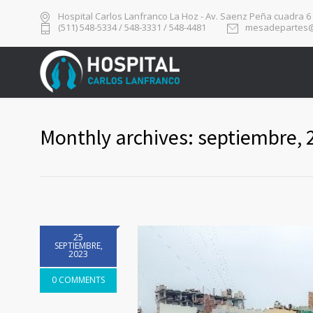
Hospital Carlos Lanfranco La Hoz - Av. Saenz Peña cuadra 6
(511) 548-5334 / 548-3331 / 548-4481
mesadepartes@
Monthly archives: septiembre, 
25
SEPTIEMBRE,
2023
0 COMMENTS