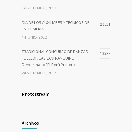
19 SEPTIEMBRE, 2018
DIA DE LOS AUXILIARES Y TECNICOS DE
28631
ENFERMERIA
14 JUNIO, 2022
TRADICIONAL CONCURSO DE DANZAS
13538
FOLCLORICAS LANFRANQUINO
Denominado “El Perú Primero”
24 SEPTIEMBRE, 2018
Curso de Capacitación –Comité de
10729
Seguridad y Salud en el Trabajo del Sector
Photostream
Público
9 JULIO, 2018
Archivos
I CAMPAÑA DE SALUD INTEGRAL GRATUITA
7064