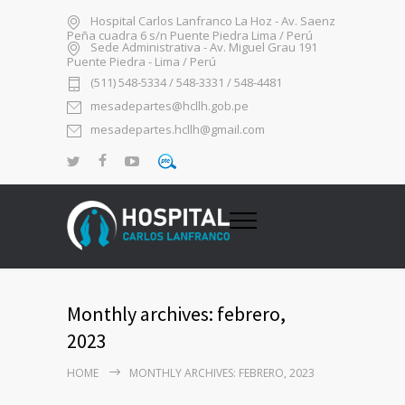
Hospital Carlos Lanfranco La Hoz - Av. Saenz
Peña cuadra 6 s/n Puente Piedra Lima / Perú
Sede Administrativa - Av. Miguel Grau 191
Puente Piedra - Lima / Perú
(511) 548-5334 / 548-3331 / 548-4481
mesadepartes@hcllh.gob.pe
mesadepartes.hcllh@gmail.com
Monthly archives: febrero,
2023
HOME
MONTHLY ARCHIVES: FEBRERO, 2023