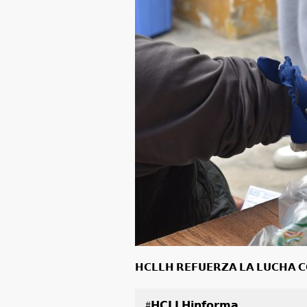
𝗛𝗖𝗟𝗟𝗛 𝗥𝗘𝗙𝗨𝗘𝗥𝗭𝗔 𝗟𝗔 𝗟𝗨𝗖𝗛𝗔 
#𝗛𝗖𝗟𝗟𝗛𝗶𝗻𝗳𝗼𝗿𝗺𝗮