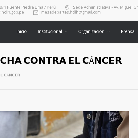
 s/n Puente Piedra Lima / Perú
Sede Administrativa - Av. Miguel G
hcllh.gob.pe
mesadepartes.hcllh@gmail.com
Inicio
Institucional
Organización
Prensa
𝗖𝗛𝗔 𝗖𝗢𝗡𝗧𝗥𝗔 𝗘𝗟 𝗖Á𝗡𝗖𝗘𝗥
𝗟 𝗖Á𝗡𝗖𝗘𝗥