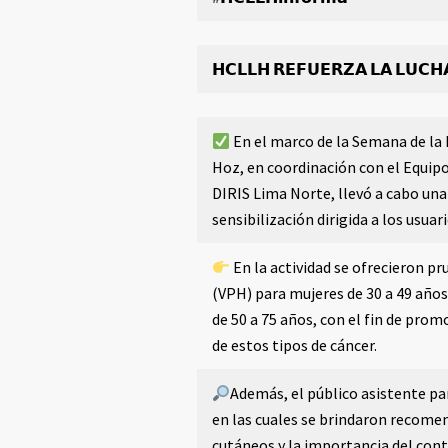
𝗛𝗖𝗟𝗟𝗛 𝗥𝗘𝗙𝗨𝗘𝗥𝗭𝗔 𝗟𝗔 𝗟𝗨𝗖𝗛
En el marco de la Semana de la 
Hoz, en coordinación con el Equipo
DIRIS Lima Norte, llevó a cabo un
sensibilización dirigida a los usua
En la actividad se ofrecieron p
(VPH) para mujeres de 30 a 49 año
de 50 a 75 años, con el fin de pr
de estos tipos de cáncer.
Además, el público asistente par
en las cuales se brindaron recomen
cutáneos y la importancia del con