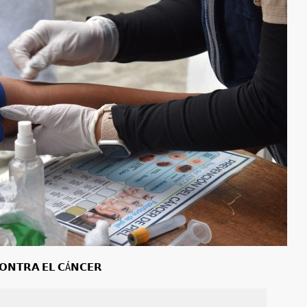
𝗢𝗡𝗧𝗥𝗔 𝗘𝗟 𝗖Á𝗡𝗖𝗘𝗥