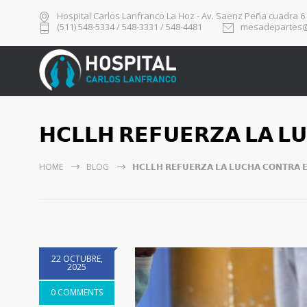
Hospital Carlos Lanfranco La Hoz - Av. Saenz Peña cuadra 6
(511) 548-5334 / 548-3331 / 548-4481
mesadepartes@
𝗛𝗖𝗟𝗟𝗛 𝗥𝗘𝗙𝗨𝗘𝗥𝗭𝗔 𝗟𝗔 𝗟
HOME
BLOG
𝗛𝗖𝗟𝗟𝗛 𝗥𝗘𝗙𝗨𝗘𝗥𝗭𝗔 𝗟𝗔 𝗟𝗨𝗖𝗛𝗔 𝗖𝗢𝗡𝗧𝗥𝗔 
22 OCTUBRE,
2025
0 COMMENTS