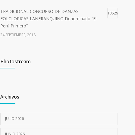
TRADICIONAL CONCURSO DE DANZAS
13529
FOLCLORICAS LANFRANQUINO Denominado “El
Perú Primero”
24 SEPTIEMBRE, 2018
Curso de Capacitación –Comité de Seguridad y Salud
10723
en el Trabajo del Sector Público
Photostream
9 JULIO, 2018
I CAMPAÑA DE SALUD INTEGRAL GRATUITA
7057
12 JULIO, 2022
Archivos
JULIO 2026
JUNIO 2026