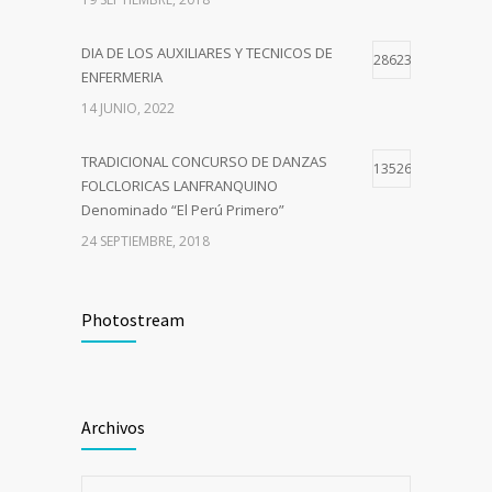
DIA DE LOS AUXILIARES Y TECNICOS DE
28623
ENFERMERIA
14 JUNIO, 2022
TRADICIONAL CONCURSO DE DANZAS
13526
FOLCLORICAS LANFRANQUINO
Denominado “El Perú Primero”
24 SEPTIEMBRE, 2018
Curso de Capacitación –Comité de
10718
Seguridad y Salud en el Trabajo del Sector
Photostream
Público
9 JULIO, 2018
Archivos
I CAMPAÑA DE SALUD INTEGRAL GRATUITA
7053
12 JULIO, 2022