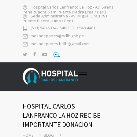
Hospital Carlos Lanfranco La Hoz - Av. Saenz
Peña cuadra 6 s/n Puente Piedra Lima / Perú
Sede Administrativa - Av. Miguel Grau 191
Puente Piedra - Lima / Perú
(511) 548-5334 / 548-3331 / 548-4481
mesadepartes@hcllh.gob.pe
mesadepartes.hcllh@gmail.com
HOSPITAL CARLOS
LANFRANCO LA HOZ RECIBE
IMPORTANTE DONACION
HOME
BLOG