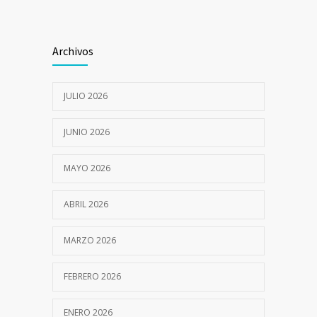
9 JULIO, 2018
Archivos
I CAMPAÑA DE SALUD INTEGRAL GRATUITA
7053
12 JULIO, 2022
JULIO 2026
JUNIO 2026
MAYO 2026
ABRIL 2026
MARZO 2026
FEBRERO 2026
ENERO 2026