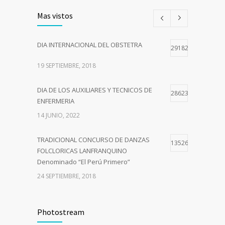
Mas vistos
DIA INTERNACIONAL DEL OBSTETRA
29182
19 SEPTIEMBRE, 2018
DIA DE LOS AUXILIARES Y TECNICOS DE
28623
ENFERMERIA
14 JUNIO, 2022
TRADICIONAL CONCURSO DE DANZAS
13526
FOLCLORICAS LANFRANQUINO
Denominado “El Perú Primero”
24 SEPTIEMBRE, 2018
Curso de Capacitación –Comité de
10718
Seguridad y Salud en el Trabajo del Sector
Photostream
Público