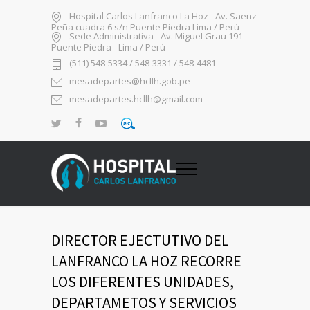
Hospital Carlos Lanfranco La Hoz - Av. Saenz
Peña cuadra 6 s/n Puente Piedra Lima / Perú
Sede Administrativa - Av. Miguel Grau 191
Puente Piedra - Lima / Perú
(511) 548-5334 / 548-3331 / 548-4481
mesadepartes@hcllh.gob.pe
mesadepartes.hcllh@gmail.com
DIRECTOR EJECTUTIVO DEL
LANFRANCO LA HOZ RECORRE
LOS DIFERENTES UNIDADES,
DEPARTAMETOS Y SERVICIOS