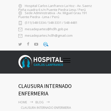
Hospital Carlos Lanfranco La Hoz - Av. Saenz
Peña cuadra 6 s/n Puente Piedra Lima / Perú
Sede Administrativa - Av. Miguel Grau 191
Puente Piedra - Lima / Perú
(511) 548-5334 / 548-3331 / 548-4481
mesadepartes@hcllh.gob.pe
mesadepartes.hcllh@gmail.com
CLAUSURA INTERNADO
ENFERMERIA
HOME
BLOG
CLAUSURA INTERNADO ENFERMERIA