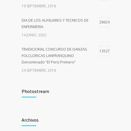
19 SEPTIEMBRE, 2018
DIA DE LOS AUXILIARES Y TECNICOS DE
28624
ENFERMERIA
14 JUNIO, 2022
TRADICIONAL CONCURSO DE DANZAS
13527
FOLCLORICAS LANFRANQUINO
Denominado “El Perú Primero”
24 SEPTIEMBRE, 2018
Curso de Capacitación –Comité de
10720
Seguridad y Salud en el Trabajo del Sector
Photostream
Público
9 JULIO, 2018
Archivos
I CAMPAÑA DE SALUD INTEGRAL GRATUITA
7056