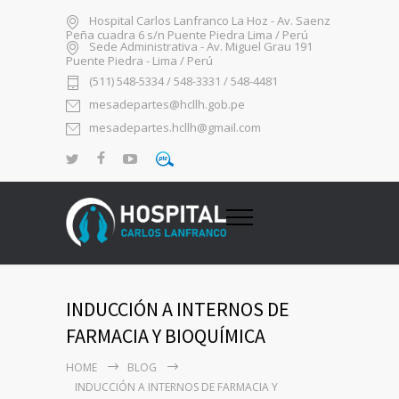
Hospital Carlos Lanfranco La Hoz - Av. Saenz
Peña cuadra 6 s/n Puente Piedra Lima / Perú
Sede Administrativa - Av. Miguel Grau 191
Puente Piedra - Lima / Perú
(511) 548-5334 / 548-3331 / 548-4481
mesadepartes@hcllh.gob.pe
mesadepartes.hcllh@gmail.com
INDUCCIÓN A INTERNOS DE
FARMACIA Y BIOQUÍMICA
HOME
BLOG
INDUCCIÓN A INTERNOS DE FARMACIA Y