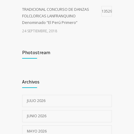
TRADICIONAL CONCURSO DE DANZAS
13529
FOLCLORICAS LANFRANQUINO
Denominado “El Perú Primero”
24 SEPTIEMBRE, 2018
Curso de Capacitación –Comité de
10723
Seguridad y Salud en el Trabajo del Sector
Photostream
Público
9 JULIO, 2018
Archivos
I CAMPAÑA DE SALUD INTEGRAL GRATUITA
7057
12 JULIO, 2022
JULIO 2026
JUNIO 2026
MAYO 2026