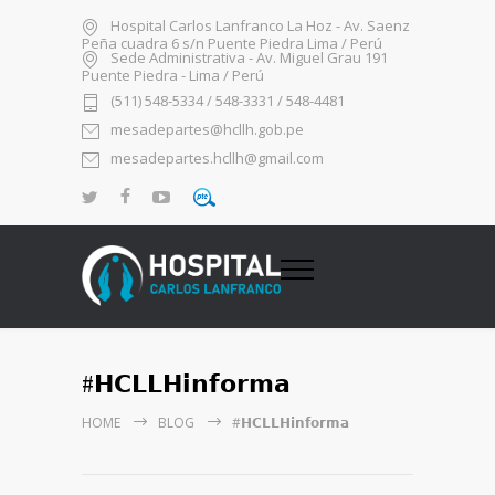
Hospital Carlos Lanfranco La Hoz - Av. Saenz
Peña cuadra 6 s/n Puente Piedra Lima / Perú
Sede Administrativa - Av. Miguel Grau 191
Puente Piedra - Lima / Perú
(511) 548-5334 / 548-3331 / 548-4481
mesadepartes@hcllh.gob.pe
mesadepartes.hcllh@gmail.com
#𝗛𝗖𝗟𝗟𝗛𝗶𝗻𝗳𝗼𝗿𝗺𝗮
HOME
BLOG
#𝗛𝗖𝗟𝗟𝗛𝗶𝗻𝗳𝗼𝗿𝗺𝗮