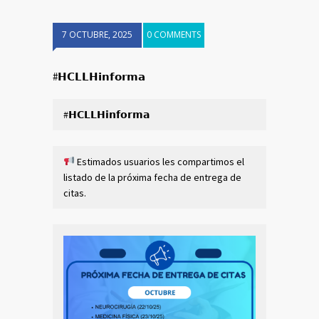
7 OCTUBRE, 2025
0 COMMENTS
#𝗛𝗖𝗟𝗟𝗛𝗶𝗻𝗳𝗼𝗿𝗺𝗮
#𝗛𝗖𝗟𝗟𝗛𝗶𝗻𝗳𝗼𝗿𝗺𝗮
Estimados usuarios les compartimos el
listado de la próxima fecha de entrega de
citas.