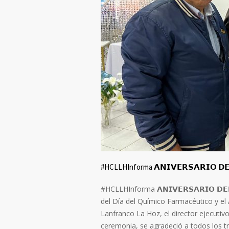
#HCLLHInforma 𝗔𝗡𝗜𝗩𝗘𝗥𝗦𝗔𝗥𝗜𝗢 𝗗𝗘𝗟
#HCLLHInforma 𝗔𝗡𝗜𝗩𝗘𝗥𝗦𝗔𝗥𝗜𝗢 𝗗𝗘𝗟
del Día del Químico Farmacéutico y el 
Lanfranco La Hoz, el director ejecutivo
ceremonia, se agradeció a todos los t