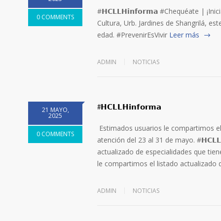
#𝗛𝗖𝗟𝗟𝗛𝗶𝗻𝗳𝗼𝗿𝗺𝗮 #Chequéate | ¡
0 COMMENTS
Cultura, Urb. Jardines de Shangrilá, 
edad. #PrevenirEsVivir
Leer más
ADMIN
NOTICIAS
#𝗛𝗖𝗟𝗟𝗛𝗶𝗻𝗳𝗼𝗿𝗺𝗮
21 MAYO,
2025
Estimados usuarios le compartimos el 
0 COMMENTS
atención del 23 al 31 de mayo. #𝗛𝗖𝗟𝗟
actualizado de especialidades que tie
le compartimos el listado actualizado 
ADMIN
NOTICIAS