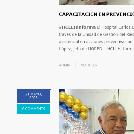
𝗖𝗔𝗣𝗔𝗖𝗜𝗧𝗔𝗖𝗜Ó𝗡 𝗘𝗡 𝗣𝗥𝗘𝗩𝗘𝗡𝗖
#𝗛𝗖𝗟𝗟𝗛𝗶𝗻𝗳𝗼𝗿𝗺𝗮 El Hospital Carl
través de la Unidad de Gestión del Rie
asistencial en acciones preventivas ant
López, jefa de UGRED – HCLLH, forma
ADMIN
NOTICIAS
21 MAYO,
2025
0 COMMENTS