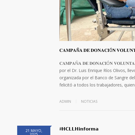
𝐂𝐀𝐌𝐏𝐀Ñ𝐀 𝐃𝐄 𝐃𝐎𝐍𝐀𝐂𝐈Ó𝐍 𝐕𝐎𝐋𝐔𝐍𝐓
𝐂𝐀𝐌𝐏𝐀Ñ𝐀 𝐃𝐄 𝐃𝐎𝐍𝐀𝐂𝐈Ó𝐍 𝐕𝐎𝐋𝐔𝐍
por el Dr. Luis Enrique Ríos Olivos, ll
organizada por el Banco de Sangre del 
felicitó a todos los trabajadores, qui
ADMIN
NOTICIAS
#𝗛𝗖𝗟𝗟𝗛𝗶𝗻𝗳𝗼𝗿𝗺𝗮
21 MAYO,
2025