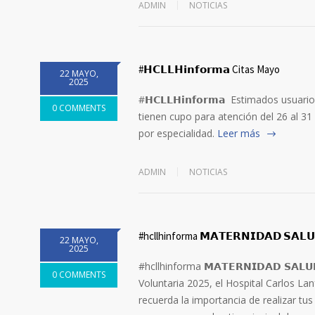
ADMIN
NOTICIAS
#𝗛𝗖𝗟𝗟𝗛𝗶𝗻𝗳𝗼𝗿𝗺𝗮 Citas Mayo
22 MAYO,
2025
#𝗛𝗖𝗟𝗟𝗛𝗶𝗻𝗳𝗼𝗿𝗺𝗮 Estimados usua
0 COMMENTS
tienen cupo para atención del 26 al 3
por especialidad.
Leer más
ADMIN
NOTICIAS
#hcllhinforma 𝗠𝗔𝗧𝗘𝗥𝗡𝗜𝗗𝗔𝗗 𝗦𝗔𝗟𝗨
22 MAYO,
2025
#hcllhinforma 𝗠𝗔𝗧𝗘𝗥𝗡𝗜𝗗𝗔𝗗 𝗦𝗔
0 COMMENTS
Voluntaria 2025, el Hospital Carlos Lan
recuerda la importancia de realizar tu