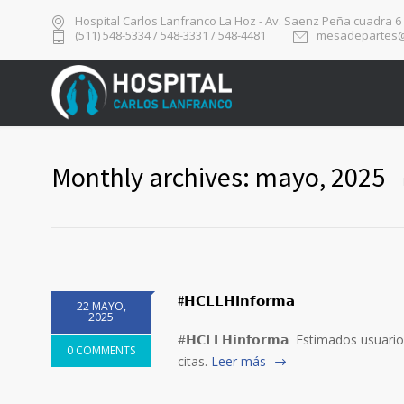
Hospital Carlos Lanfranco La Hoz - Av. Saenz Peña cuadra 6
(511) 548-5334 / 548-3331 / 548-4481
mesadepartes@
Monthly archives: mayo, 2025
#𝗛𝗖𝗟𝗟𝗛𝗶𝗻𝗳𝗼𝗿𝗺𝗮
22 MAYO,
2025
#𝗛𝗖𝗟𝗟𝗛𝗶𝗻𝗳𝗼𝗿𝗺𝗮 Estimados usu
0 COMMENTS
citas.
Leer más