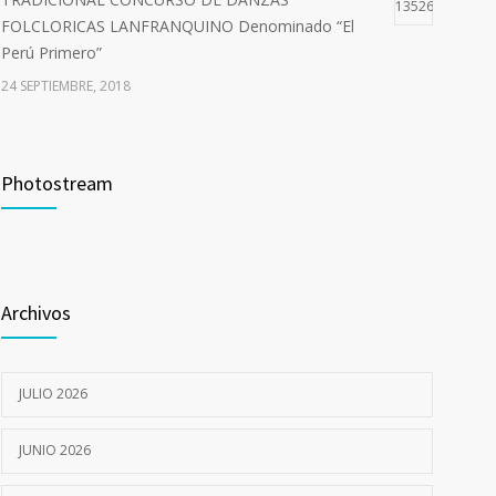
13526
FOLCLORICAS LANFRANQUINO Denominado “El
Perú Primero”
24 SEPTIEMBRE, 2018
Curso de Capacitación –Comité de Seguridad y Salud
10719
en el Trabajo del Sector Público
Photostream
9 JULIO, 2018
I CAMPAÑA DE SALUD INTEGRAL GRATUITA
7053
12 JULIO, 2022
Archivos
JULIO 2026
JUNIO 2026