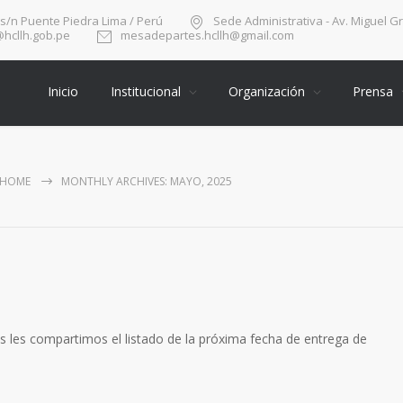
 s/n Puente Piedra Lima / Perú
Sede Administrativa - Av. Miguel G
hcllh.gob.pe
mesadepartes.hcllh@gmail.com
Inicio
Institucional
Organización
Prensa
HOME
MONTHLY ARCHIVES: MAYO, 2025
arios les compartimos el listado de la próxima fecha de entrega de