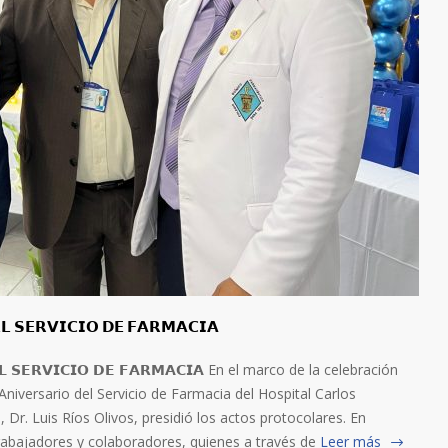
 𝗦𝗘𝗥𝗩𝗜𝗖𝗜𝗢 𝗗𝗘 𝗙𝗔𝗥𝗠𝗔𝗖𝗜𝗔
 𝗦𝗘𝗥𝗩𝗜𝗖𝗜𝗢 𝗗𝗘 𝗙𝗔𝗥𝗠𝗔𝗖𝗜𝗔 En el marco de la celebración
Aniversario del Servicio de Farmacia del Hospital Carlos
, Dr. Luis Ríos Olivos, presidió los actos protocolares. En
rabajadores y colaboradores, quienes a través de
Leer más