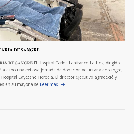
𝐀𝐑𝐈𝐀 𝐃𝐄 𝐒𝐀𝐍𝐆𝐑𝐄
𝐓𝐀𝐑𝐈𝐀 𝐃𝐄 𝐒𝐀𝐍𝐆𝐑𝐄 El Hospital Carlos Lanfranco La Hoz, dirigido
evó a cabo una exitosa jornada de donación voluntaria de sangre,
Hospital Cayetano Heredia. El director ejecutivo agradeció y
enes en su mayoría se
Leer más