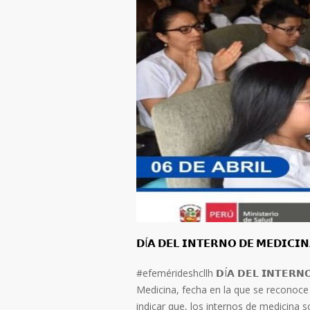
𝗗Í𝗔 𝗗𝗘𝗟 𝗜𝗡𝗧𝗘𝗥𝗡𝗢 𝗗𝗘 𝗠𝗘𝗗𝗜𝗖𝗜
#efemérideshcllh 𝗗Í𝗔 𝗗𝗘𝗟 𝗜𝗡𝗧𝗘𝗥𝗡
Medicina, fecha en la que se reconoce 
indicar que, los internos de medicina 