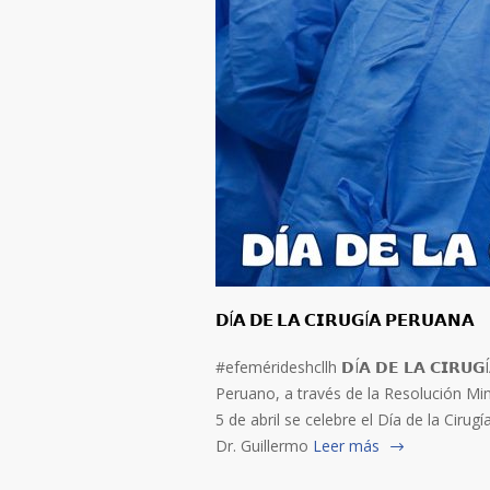
𝗗Í𝗔 𝗗𝗘 𝗟𝗔 𝗖𝗜𝗥𝗨𝗚Í𝗔 𝗣𝗘𝗥𝗨𝗔𝗡𝗔
#efemérideshcllh 𝗗Í𝗔 𝗗𝗘 𝗟𝗔 𝗖𝗜𝗥𝗨
Peruano, a través de la Resolución Min
5 de abril se celebre el Día de la Ciru
Dr. Guillermo
Leer más