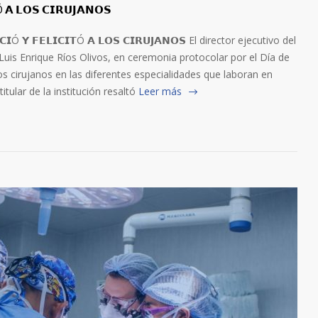
Ó 𝗔 𝗟𝗢𝗦 𝗖𝗜𝗥𝗨𝗝𝗔𝗡𝗢𝗦
𝗖𝗜Ó 𝗬 𝗙𝗘𝗟𝗜𝗖𝗜𝗧Ó 𝗔 𝗟𝗢𝗦 𝗖𝗜𝗥𝗨𝗝𝗔𝗡𝗢𝗦 El director ejecutivo del
Luis Enrique Ríos Olivos, en ceremonia protocolar por el Día de
cos cirujanos en las diferentes especialidades que laboran en
tular de la institución resaltó
Leer más