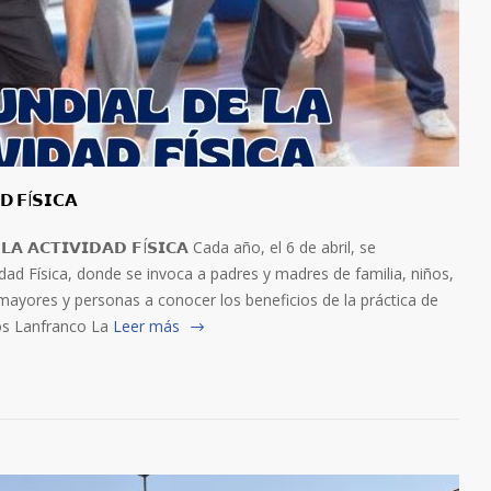
𝗗 𝗙Í𝗦𝗜𝗖𝗔
𝗔 𝗔𝗖𝗧𝗜𝗩𝗜𝗗𝗔𝗗 𝗙Í𝗦𝗜𝗖𝗔 Cada año, el 6 de abril, se
ad Física, donde se invoca a padres y madres de familia, niños,
mayores y personas a conocer los beneficios de la práctica de
los Lanfranco La
Leer más