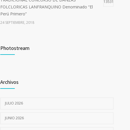
13531
FOLCLORICAS LANFRANQUINO Denominado “El
Perú Primero”
24 SEPTIEMBRE, 2018
Curso de Capacitación –Comité de Seguridad y Salud
10723
en el Trabajo del Sector Público
Photostream
9 JULIO, 2018
I CAMPAÑA DE SALUD INTEGRAL GRATUITA
7060
12 JULIO, 2022
Archivos
JULIO 2026
JUNIO 2026