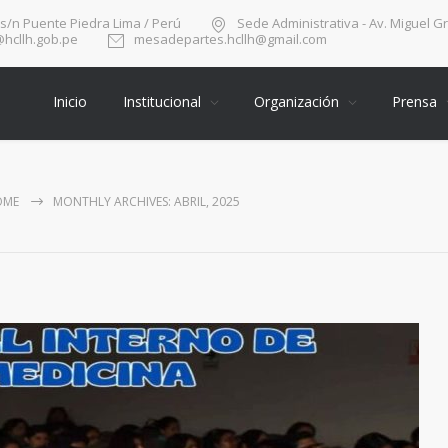
 s/n Puente Piedra Lima / Perú
Sede Administrativa - Av. Miguel G
hcllh.gob.pe
mesadepartes.hcllh@gmail.com
Inicio
Institucional
Organización
Prensa
OME
MONTHLY ARCHIVES: ABRIL, 2025