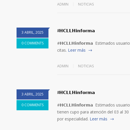
ADMIN
NOTICIAS
#𝗛𝗖𝗟𝗟𝗛𝗶𝗻𝗳𝗼𝗿𝗺𝗮
3 ABRIL, 2025
#𝗛𝗖𝗟𝗟𝗛𝗶𝗻𝗳𝗼𝗿𝗺𝗮 Estimados usu
0 COMMENTS
citas.
Leer más
ADMIN
NOTICIAS
#𝗛𝗖𝗟𝗟𝗛𝗶𝗻𝗳𝗼𝗿𝗺𝗮
3 ABRIL, 2025
#𝗛𝗖𝗟𝗟𝗛𝗶𝗻𝗳𝗼𝗿𝗺𝗮 Estimados usua
0 COMMENTS
tienen cupo para atención del 03 al 30
por especialidad.
Leer más