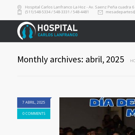
Hospital Carlos Lanfranco La Hoz - Av. Saenz Peña cuadra 6
(511) 548-5334 / 548-3331 / 548-4481
mesadepartes@
Monthly archives: abril, 2025
H
7 ABRIL, 2025
0 COMMENTS