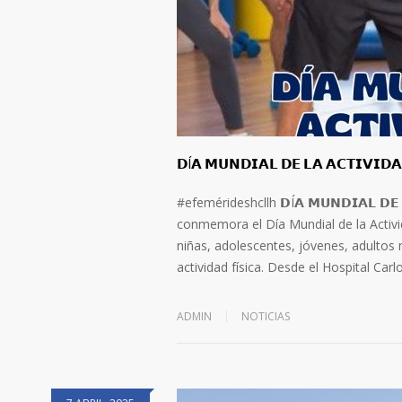
𝗗Í𝗔 𝗠𝗨𝗡𝗗𝗜𝗔𝗟 𝗗𝗘 𝗟𝗔 𝗔𝗖𝗧𝗜𝗩𝗜𝗗𝗔
#efemérideshcllh 𝗗Í𝗔 𝗠𝗨𝗡𝗗𝗜𝗔𝗟 𝗗𝗘 
conmemora el Día Mundial de la Activid
niñas, adolescentes, jóvenes, adultos 
actividad física. Desde el Hospital Car
ADMIN
NOTICIAS