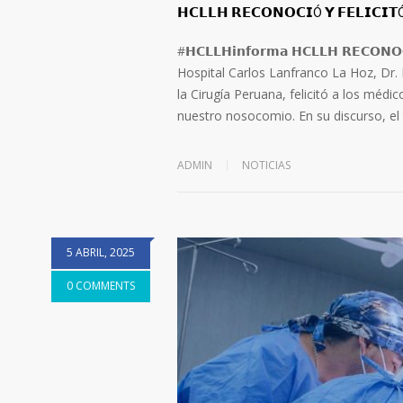
𝗛𝗖𝗟𝗟𝗛 𝗥𝗘𝗖𝗢𝗡𝗢𝗖𝗜Ó 𝗬 𝗙𝗘𝗟𝗜𝗖𝗜𝗧
#𝗛𝗖𝗟𝗟𝗛𝗶𝗻𝗳𝗼𝗿𝗺𝗮 𝗛𝗖𝗟𝗟𝗛 𝗥𝗘𝗖𝗢𝗡
Hospital Carlos Lanfranco La Hoz, Dr. 
la Cirugía Peruana, felicitó a los médi
nuestro nosocomio. En su discurso, el ti
ADMIN
NOTICIAS
5 ABRIL, 2025
0 COMMENTS